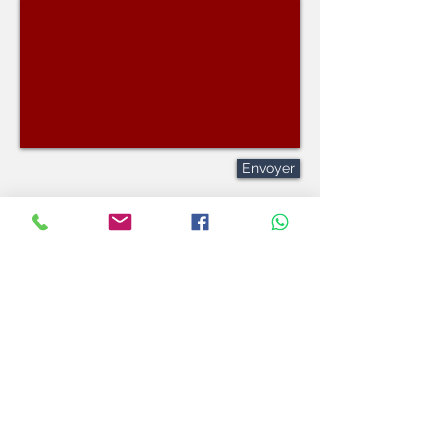
Envoyer
Renseignements au
03 88 68 54 60
ou
01 49 30 78
99