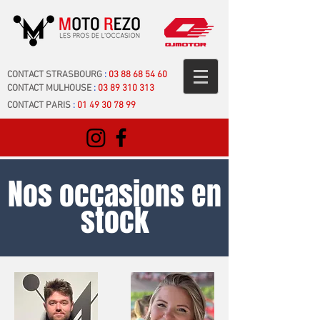
CONTACT STRASBOURG
:
03 88 68 54 60
CONTACT MULHOUSE
:
03 89 310 313
CONTACT PARIS
:
01 49 30 78 99
Nos occasions en
stock