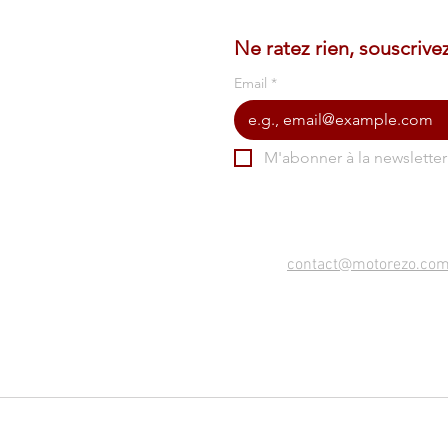
Ne ratez rien, souscrive
Email
*
M'abonner à la newslette
contact@motorezo.co
Pour les trajets courts, privilég
#SeDéplacerMoinsPolluer