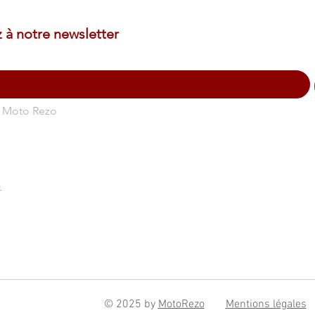
z à notre newsletter
r Moto Rezo
m
iez la marche ou le vélo
© 2025 by
MotoRezo
Mentions légales